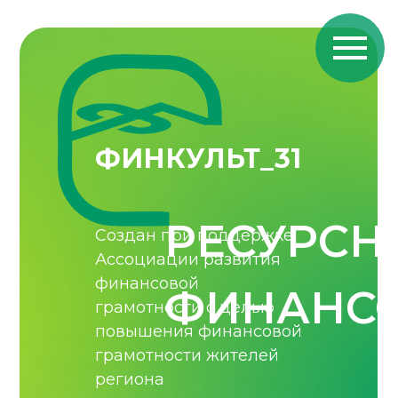
ФИНКУЛЬТ_31
РЕСУРСН
Создан при поддержке
Ассоциации развития
финансовой
ФИНАНСО
грамотности с целью
повышения финансовой
грамотности жителей
региона